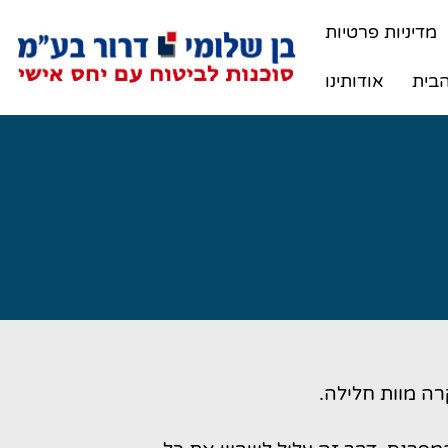
menu_lng=desc
מדיניות פרטיות
menu_dir=1
בית
אודותינו
רה מוות חלילה.